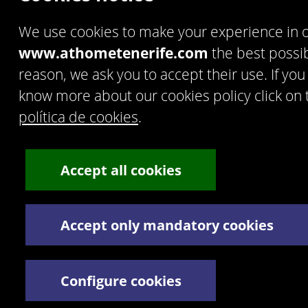
C. Doña Micaela Hernández, 1. Oficina 2. - 35500 Arrecife
de Lanzarote. España.
We use cookies to make your experience in 
Tel:
+34 928 30 38 77
/
+34 928 30 38 79
Términos y Condiciones legales
www.athometenerife.com
the best possib
Política de privacidad
reason, we ask you to accept their use. If you
know more about our cookies policy click on th
política de cookies
.
Accept all cookies
Accept only mandatory cookies
Configure cookies