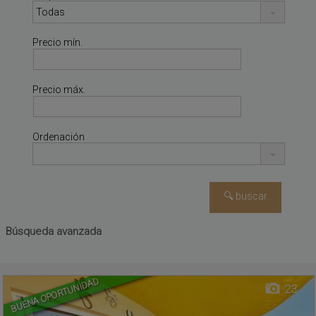
Precio mín.
Precio máx.
Ordenación
COSTA DEL SILENCIO
,
Piso en venta
Búsqueda avanzada
ARONA
,
SANTA CRUZ DE
TENERIFE, TENERIFE
BUENA OPORTUNIDAD
23