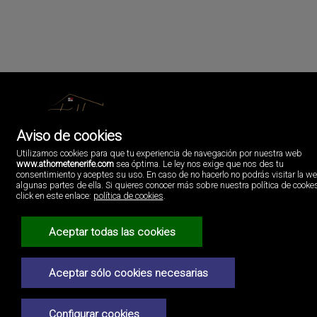
Aviso de cookies
AtHome Luxury Realty
C/Nivaria CC Sueño Azul local 19
Utilizamos cookies para que tu experiencia de navegación por nuestra web
Callao Salvaje, Sta. Cruz de Tenerife
www.athometenerife.com
sea óptima. Le ley nos exige que nos des tu
España
consentimiento y aceptes su uso. En caso de no hacerlo no podrás visitar la w
637391719
algunas partes de ella. Si quieres conocer más sobre nuestra política de cooke
click en este enlace:
política de cookies
.
Aviso Legal
Aceptar todas las cookies
Política de privacidad
Política de Cookies
Aceptar sólo cookies necesarias
Configurar cookies