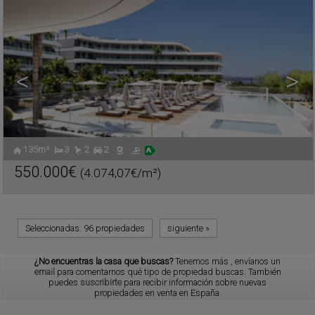
<
>
135m²
3
2
2
550.000€
(4.074,07€/m²)
Ref.. ATH-308921
🔗
Seleccionadas:
96 propiedades
siguiente
»
¿No encuentras la casa que buscas?
Tenemos más
, envíanos un
email
para comentarnos qué tipo de propiedad buscas. También
puedes
suscribirte
para recibir información sobre nuevas
propiedades en venta en España.