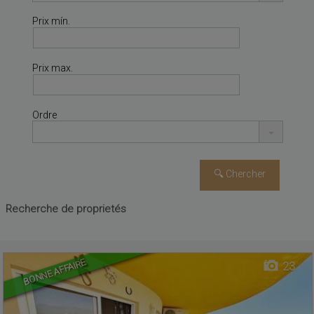
Prix mín.
Prix max.
Ordre
COSTA DEL SILENCIO
,
Logement En vente
Recherche de proprietés
ARONA
,
SANTA CRUZ DE
TENERIFE, TENERIFE
BONNE AFFAIRE
23