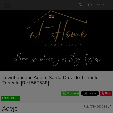
Home is where your story begins
Townhouse in Adeje, Santa Cruz de Tenerife
Tenerife [Ref 567538]
Save
ESCLUSIVO
Adeje
Ref. ATH-567538
🔗
,