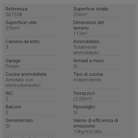
Referenza:
Superficie totale:
567538
256m²
Superficie utile:
Dimensioni del
256m²
terreno:
112m²
Camere da letto:
Ammobiliato:
3
Totalmente
ammobiliato
Garage:
Armadi a muro:
Privato
Sì
Cucina ammobiliata:
Tipo di cucina:
Arredato con
Indipendente
elettrodomestici
WC:
Terrazzo/i:
2
(2.00m²)
Balconi:
Ripostiglio:
3
Sì
Seminterrato:
Valore di efficienza di
Sì
emissione:
10kg/m2/año