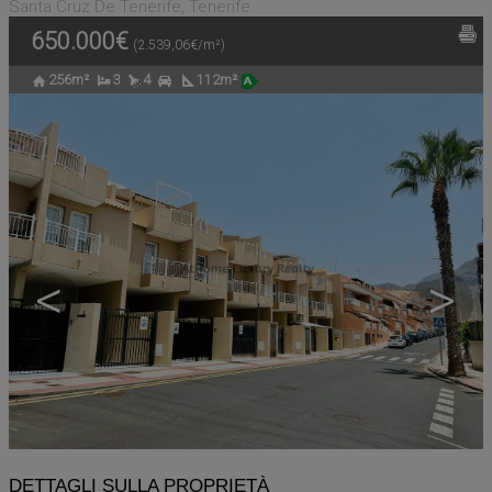
Santa Cruz De Tenerife, Tenerife
650.000€
(2.539,06€/m²)
256m²
3
4
112m²
<
>
DETTAGLI SULLA PROPRIETÀ