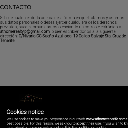
CONTACTO
Si tiene cualquier duda acerca de la forma en que tratamos y usamos
sus datos personales o desea ejercer cualquiera de los derechos
previstos, puede comunicárnoslo enviando un correo electrónico a
athomerealty.p@gmail.com
, o bien escribiéndonos a la siguiente
dirección:
C/Nivaria CC Sueño Azul local 19 Callao Salvaje Sta. Cruz de
Tenerife
.
Cookies notice
AtHome Luxury Realty
C/Nivaria CC Sueño Azul local 19
We use cookies to make your experience in our web
www.athometenerife.com
t
Callao Salvaje, Sta. Cruz de Tenerife
best possible. For this reason, we ask you to accept their use. If you wish to k
Испания
more about our cookies policy click on this link:
política de cookies
.