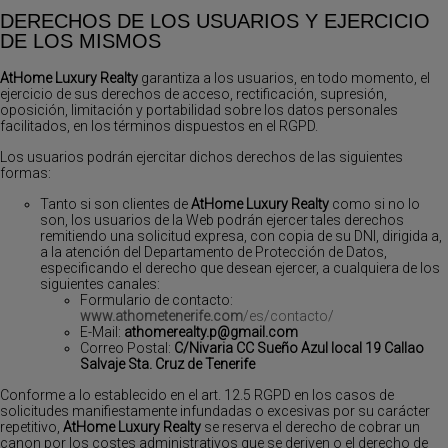
DERECHOS DE LOS USUARIOS Y EJERCICIO
DE LOS MISMOS
AtHome Luxury Realty
garantiza a los usuarios, en todo momento, el
ejercicio de sus derechos de acceso, rectificación, supresión,
oposición, limitación y portabilidad sobre los datos personales
facilitados, en los términos dispuestos en el RGPD.
Los usuarios podrán ejercitar dichos derechos de las siguientes
formas:
Tanto si son clientes de
AtHome Luxury Realty
como si no lo
son, los usuarios de la Web podrán ejercer tales derechos
remitiendo una solicitud expresa, con copia de su DNI, dirigida a,
a la atención del Departamento de Protección de Datos,
especificando el derecho que desean ejercer, a cualquiera de los
siguientes canales:
Formulario de contacto:
www.athometenerife.com
/es/contacto/
E-Mail:
athomerealty.p@gmail.com
Correo Postal:
C/Nivaria CC Sueño Azul local 19 Callao
Salvaje Sta. Cruz de Tenerife
Conforme a lo establecido en el art. 12.5 RGPD en los casos de
solicitudes manifiestamente infundadas o excesivas por su carácter
repetitivo,
AtHome Luxury Realty
se reserva el derecho de cobrar un
canon por los costes administrativos que se deriven o el derecho de