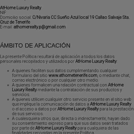
AtHome Luxury Realty
NIF:
Domicilio social:
C/Nivaria CC Sueño Azul local 19 Callao Salvaje Sta.
Cruz de Tenerife
E-mail:
athomerealty.p@gmail.com
ÁMBITO DE APLICACIÓN
La presente Política resultará de aplicación a todos los datos
personales recopilados y utilizados por
AtHome Luxury Realty
:
A quienes faciliten sus datos cumplimentando cualquier
formulario del sitio
www.athometenerife.com
, o mediante chat,
correo electrónico o por cualquier otro medio.
A quienes formalicen una relación contractual con
AtHome
Luxury Realty
mediante la contratación de sus productos y
servicios.
A quienes utilicen cualquier otro servicio presente en el sitio web
que implique la comunicación de datos a
AtHome Luxury Realty
o el acceso a datos por
AtHome Luxury Realty
para la prestación
de sus servicios.
A cualesquiera otros que, directa o indirectamente, hayan dado
su consentimiento expreso para que sus datos sean tratados
por parte de
AtHome Luxury Realty
para cualquiera de las
finalidades recogidas en la presente Política.