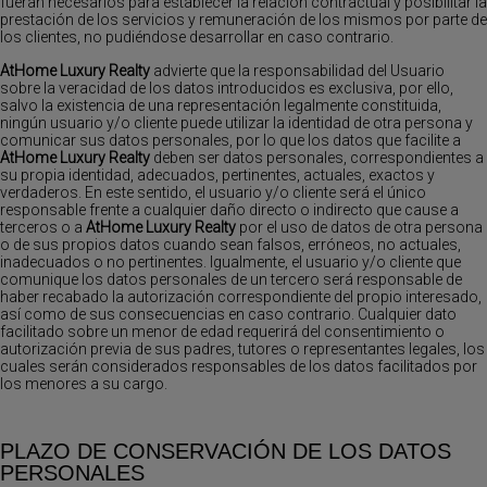
fueran necesarios para establecer la relación contractual y posibilitar la
prestación de los servicios y remuneración de los mismos por parte de
los clientes, no pudiéndose desarrollar en caso contrario.
AtHome Luxury Realty
advierte que la responsabilidad del Usuario
sobre la veracidad de los datos introducidos es exclusiva, por ello,
salvo la existencia de una representación legalmente constituida,
ningún usuario y/o cliente puede utilizar la identidad de otra persona y
comunicar sus datos personales, por lo que los datos que facilite a
AtHome Luxury Realty
deben ser datos personales, correspondientes a
su propia identidad, adecuados, pertinentes, actuales, exactos y
verdaderos. En este sentido, el usuario y/o cliente será el único
responsable frente a cualquier daño directo o indirecto que cause a
terceros o a
AtHome Luxury Realty
por el uso de datos de otra persona
o de sus propios datos cuando sean falsos, erróneos, no actuales,
inadecuados o no pertinentes. Igualmente, el usuario y/o cliente que
comunique los datos personales de un tercero será responsable de
haber recabado la autorización correspondiente del propio interesado,
así como de sus consecuencias en caso contrario. Cualquier dato
facilitado sobre un menor de edad requerirá del consentimiento o
autorización previa de sus padres, tutores o representantes legales, los
cuales serán considerados responsables de los datos facilitados por
los menores a su cargo.
PLAZO DE CONSERVACIÓN DE LOS DATOS
PERSONALES