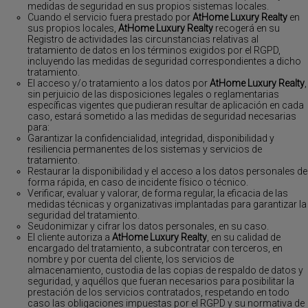
medidas de seguridad en sus propios sistemas locales.
Cuando el servicio fuera prestado por
AtHome Luxury Realty
en
sus propios locales,
AtHome Luxury Realty
recogerá en su
Registro de actividades las circunstancias relativas al
tratamiento de datos en los términos exigidos por el RGPD,
incluyendo las medidas de seguridad correspondientes a dicho
tratamiento.
El acceso y/o tratamiento a los datos por
AtHome Luxury Realty
,
sin perjuicio de las disposiciones legales o reglamentarias
específicas vigentes que pudieran resultar de aplicación en cada
caso, estará sometido a las medidas de seguridad necesarias
para:
Garantizar la confidencialidad, integridad, disponibilidad y
resiliencia permanentes de los sistemas y servicios de
tratamiento.
Restaurar la disponibilidad y el acceso a los datos personales de
forma rápida, en caso de incidente físico o técnico.
Verificar, evaluar y valorar, de forma regular, la eficacia de las
medidas técnicas y organizativas implantadas para garantizar la
seguridad del tratamiento.
Seudonimizar y cifrar los datos personales, en su caso.
El cliente autoriza a
AtHome Luxury Realty
, en su calidad de
encargado del tratamiento, a subcontratar con terceros, en
nombre y por cuenta del cliente, los servicios de
almacenamiento, custodia de las copias de respaldo de datos y
seguridad, y aquéllos que fueran necesarios para posibilitar la
prestación de los servicios contratados, respetando en todo
caso las obligaciones impuestas por el RGPD y su normativa de