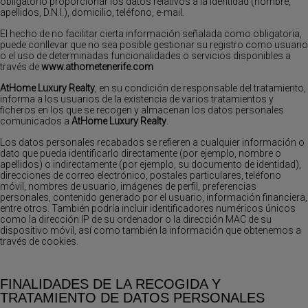
obligatorio proporcionar los datos relativos a la identidad (nombre,
apellidos, D.N.I.), domicilio, teléfono, e-mail.
El hecho de no facilitar cierta información señalada como obligatoria,
puede conllevar que no sea posible gestionar su registro como usuario
o el uso de determinadas funcionalidades o servicios disponibles a
través de
www.athometenerife.com
AtHome Luxury Realty
, en su condición de responsable del tratamiento,
informa a los usuarios de la existencia de varios tratamientos y
ficheros en los que se recogen y almacenan los datos personales
comunicados a
AtHome Luxury Realty
.
Los datos personales recabados se refieren a cualquier información o
dato que pueda identificarlo directamente (por ejemplo, nombre o
apellidos) o indirectamente (por ejemplo, su documento de identidad),
direcciones de correo electrónico, postales particulares, teléfono
móvil, nombres de usuario, imágenes de perfil, preferencias
personales, contenido generado por el usuario, información financiera,
entre otros. También podría incluir identificadores numéricos únicos
como la dirección IP de su ordenador o la dirección MAC de su
dispositivo móvil, así como también la información que obtenemos a
través de cookies.
FINALIDADES DE LA RECOGIDA Y
TRATAMIENTO DE DATOS PERSONALES