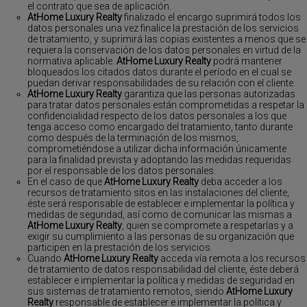
el contrato que sea de aplicación.
AtHome Luxury Realty
finalizado el encargo suprimirá todos los
datos personales una vez finalice la prestación de los servicios
de tratamiento, y suprimirá las copias existentes a menos que se
requiera la conservación de los datos personales en virtud de la
normativa aplicable.
AtHome Luxury Realty
podrá mantener
bloqueados los citados datos durante el período en el cual se
puedan derivar responsabilidades de su relación con el cliente.
AtHome Luxury Realty
garantiza que las personas autorizadas
para tratar datos personales están comprometidas a respetar la
confidencialidad respecto de los datos personales a los que
tenga acceso como encargado del tratamiento, tanto durante
como después de la terminación de los mismos,
comprometiéndose a utilizar dicha información únicamente
para la finalidad prevista y adoptando las medidas requeridas
por el responsable de los datos personales.
En el caso de que
AtHome Luxury Realty
deba acceder a los
recursos de tratamiento sitos en las instalaciones del cliente,
éste será responsable de establecer e implementar la política y
medidas de seguridad, así como de comunicar las mismas a
AtHome Luxury Realty
, quien se compromete a respetarlas y a
exigir su cumplimiento a las personas de su organización que
participen en la prestación de los servicios.
Cuando
AtHome Luxury Realty
acceda vía remota a los recursos
de tratamiento de datos responsabilidad del cliente, éste deberá
establecer e implementar la política y medidas de seguridad en
sus sistemas de tratamiento remotos, siendo
AtHome Luxury
Realty
responsable de establecer e implementar la política y