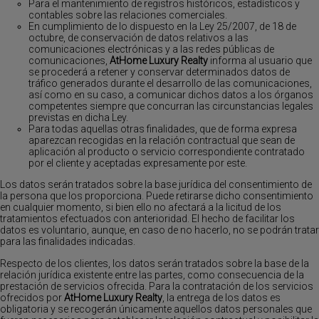
Para el mantenimiento de registros históricos, estadísticos y
contables sobre las relaciones comerciales.
En cumplimiento de lo dispuesto en la Ley 25/2007, de 18 de
octubre, de conservación de datos relativos a las
comunicaciones electrónicas y a las redes públicas de
comunicaciones,
AtHome Luxury Realty
informa al usuario que
se procederá a retener y conservar determinados datos de
tráfico generados durante el desarrollo de las comunicaciones,
así como en su caso, a comunicar dichos datos a los órganos
competentes siempre que concurran las circunstancias legales
previstas en dicha Ley.
Para todas aquellas otras finalidades, que de forma expresa
aparezcan recogidas en la relación contractual que sean de
aplicación al producto o servicio correspondiente contratado
por el cliente y aceptadas expresamente por este.
Los datos serán tratados sobre la base jurídica del consentimiento de
la persona que los proporciona. Puede retirarse dicho consentimiento
en cualquier momento, si bien ello no afectará a la licitud de los
tratamientos efectuados con anterioridad. El hecho de facilitar los
datos es voluntario, aunque, en caso de no hacerlo, no se podrán tratar
para las finalidades indicadas.
Respecto de los clientes, los datos serán tratados sobre la base de la
relación jurídica existente entre las partes, como consecuencia de la
prestación de servicios ofrecida. Para la contratación de los servicios
ofrecidos por
AtHome Luxury Realty
, la entrega de los datos es
obligatoria y se recogerán únicamente aquellos datos personales que