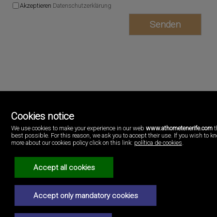
Akzeptieren
Datenschutzerklärung
Cookies notice
We use cookies to make your experience in our web
www.athometenerife.com
t
AtHome Luxury Realty
best possible. For this reason, we ask you to accept their use. If you wish to k
C/Nivaria CC Sueño Azul local 19
more about our cookies policy click on this link:
política de cookies
.
Callao Salvaje, Sta. Cruz de Tenerife
Spanien
637391719
Accept all cookies
Impressum
Accept only mandatory cookies
Datenschutzerklärung