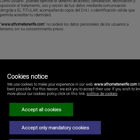
Como usuario , puedes ejercitar el derecho de acceso, cancelación, rectificación y
oposición al tratamiento, uso y cesión de tus datos mediante comunicación
dirigida a EL TITULAR, acompañando copia del D.N.I. o identificación válida que
permita acreditar tu identidad.
"
www.athometenerife.com
" no cederá los datos personales de los usuarios a
terceros sin su consentimiento previo.
Cookies notice
We use cookies to make your experience in our web
www.athometenerife.com
t
AtHome Luxury Realty
best possible. For this reason, we ask you to accept their use. If you wish to k
C/Nivaria CC Sueño Azul local 19
more about our cookies policy click on this link:
política de cookies
.
Callao Salvaje, Sta. Cruz de Tenerife
Spanien
637391719
Accept all cookies
Impressum
Accept only mandatory cookies
Datenschutzerklärung