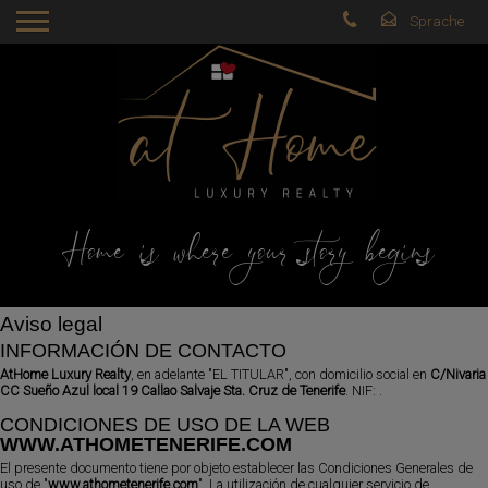
Home is where your story begins
Aviso legal
INFORMACIÓN DE CONTACTO
AtHome Luxury Realty
, en adelante "EL TITULAR", con domicilio social en
C/Nivaria
CC Sueño Azul local 19 Callao Salvaje Sta. Cruz de Tenerife
. NIF:
.
CONDICIONES DE USO DE LA WEB
WWW.ATHOMETENERIFE.COM
El presente documento tiene por objeto establecer las Condiciones Generales de
uso de "
www.athometenerife.com
". La utilización de cualquier servicio de