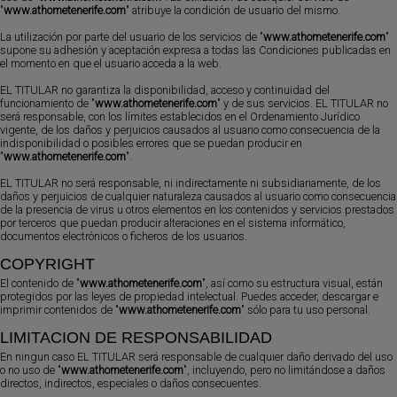
"
www.athometenerife.com
" atribuye la condición de usuario del mismo.
La utilización por parte del usuario de los servicios de "
www.athometenerife.com
"
supone su adhesión y aceptación expresa a todas las Condiciones publicadas en
el momento en que el usuario acceda a la web.
EL TITULAR no garantiza la disponibilidad, acceso y continuidad del
funcionamiento de "
www.athometenerife.com
" y de sus servicios. EL TITULAR no
será responsable, con los límites establecidos en el Ordenamiento Jurídico
vigente, de los daños y perjuicios causados al usuario como consecuencia de la
indisponibilidad o posibles errores que se puedan producir en
"
www.athometenerife.com
".
EL TITULAR no será responsable, ni indirectamente ni subsidiariamente, de los
daños y perjuicios de cualquier naturaleza causados al usuario como consecuencia
de la presencia de virus u otros elementos en los contenidos y servicios prestados
por terceros que puedan producir alteraciones en el sistema informático,
documentos electrónicos o ficheros de los usuarios.
COPYRIGHT
El contenido de "
www.athometenerife.com
", así como su estructura visual, están
protegidos por las leyes de propiedad intelectual. Puedes acceder, descargar e
imprimir contenidos de "
www.athometenerife.com
" sólo para tu uso personal.
LIMITACION DE RESPONSABILIDAD
En ningun caso EL TITULAR será responsable de cualquier daño derivado del uso
o no uso de "
www.athometenerife.com
", incluyendo, pero no limitándose a daños
directos, indirectos, especiales o daños consecuentes.