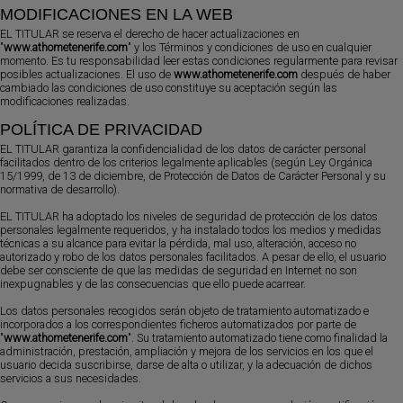
MODIFICACIONES EN LA WEB
EL TITULAR se reserva el derecho de hacer actualizaciones en
"
www.athometenerife.com
" y los Términos y condiciones de uso en cualquier
momento. Es tu responsabilidad leer estas condiciones regularmente para revisar
posibles actualizaciones. El uso de
www.athometenerife.com
después de haber
cambiado las condiciones de uso constituye su aceptación según las
modificaciones realizadas.
POLÍTICA DE PRIVACIDAD
EL TITULAR garantiza la confidencialidad de los datos de carácter personal
facilitados dentro de los criterios legalmente aplicables (según Ley Orgánica
15/1999, de 13 de diciembre, de Protección de Datos de Carácter Personal y su
normativa de desarrollo).
EL TITULAR ha adoptado los niveles de seguridad de protección de los datos
personales legalmente requeridos, y ha instalado todos los medios y medidas
técnicas a su alcance para evitar la pérdida, mal uso, alteración, acceso no
autorizado y robo de los datos personales facilitados. A pesar de ello, el usuario
debe ser consciente de que las medidas de seguridad en Internet no son
inexpugnables y de las consecuencias que ello puede acarrear.
Los datos personales recogidos serán objeto de tratamiento automatizado e
incorporados a los correspondientes ficheros automatizados por parte de
"
www.athometenerife.com
". Su tratamiento automatizado tiene como finalidad la
administración, prestación, ampliación y mejora de los servicios en los que el
usuario decida suscribirse, darse de alta o utilizar, y la adecuación de dichos
servicios a sus necesidades.